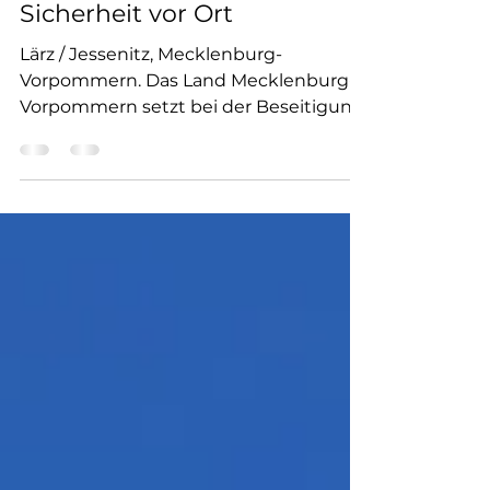
Kosten und erhöht die
Sicherheit vor Ort
Lärz / Jessenitz, Mecklenburg-
Vorpommern. Das Land Mecklenburg-
Vorpommern setzt bei der Beseitigung
von Altmunition auf die Expertise von
Nolte Ammunition Services. Nach einer
europaweiten Ausschreibung wurde
unser Unternehmen mit der
Vernichtung von Lagerbeständen
beauftragt – mit Deutschlands derzeit
einziger mobiler
Munitionsvernichtungsanlage. Am
ehemaligen Militärflugplatz Lärz
betreibt der Munitionsbergungsdienst
Mecklenburg-Vorpommern (MBD)
einen Bunker, in dem bis zu