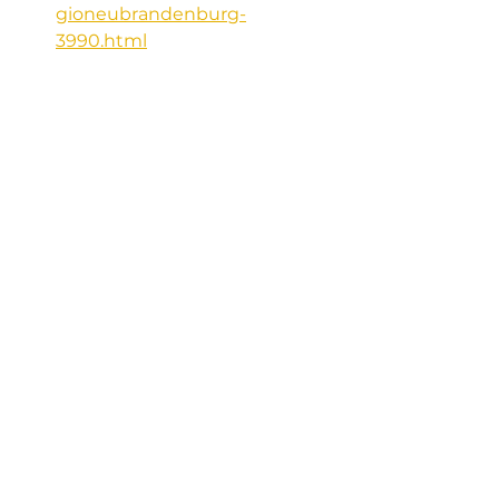
gioneubrandenburg-
3990.html
Mobile 
Munitionsvernichtungsanlage von 
Nolte